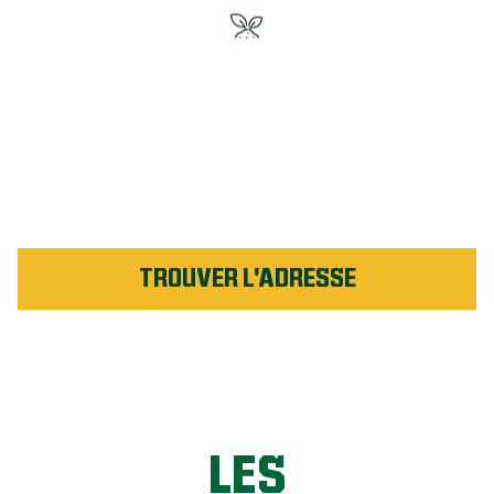
Engrais n° 1 en Amérique du
Nord
Soutenu par notre garantie
de service
TROUVER L'ADRESSE
LES