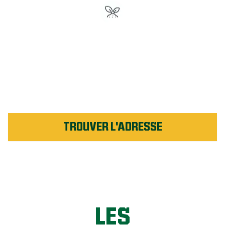
Engrais n° 1 en Amérique du
Nord
Soutenu par notre garantie
de service
TROUVER L'ADRESSE
LES