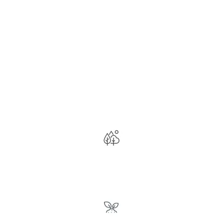
LE PROGRAMME WEED
MAN
Votre abonnement saisonnier pour une pelouse en
santé
Conçu par des experts
locaux pour les pelouses
du Nord