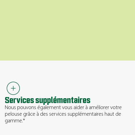
Contrôle des insectes de surface
Protégez votre pelouse contre les insectes. Ils
peuvent causer d'importants dommages à votre
pelouse et nos techniciens professionnels sont en
mesure de vous aider à intervenir adéquatement.
Services supplémentaires
Nous pouvons également vous aider à améliorer votre
pelouse grâce à des services supplémentaires haut de
gamme.*