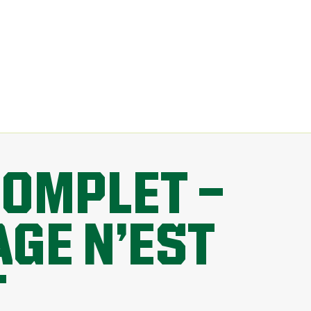
COMPLET —
GE N’EST
T