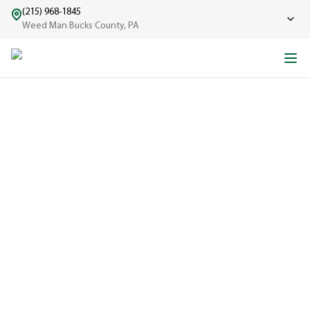
(215) 968-1845
Weed Man Bucks County, PA
L’HISTOIRE DE WEED
MAN
D’un seul camion à une grande équipe bien rodée.
EXPÉRIMENTÉ
Une entreprise
réputée dans
le domaine de
l'entretien de
pelouse depuis
1970, fière de