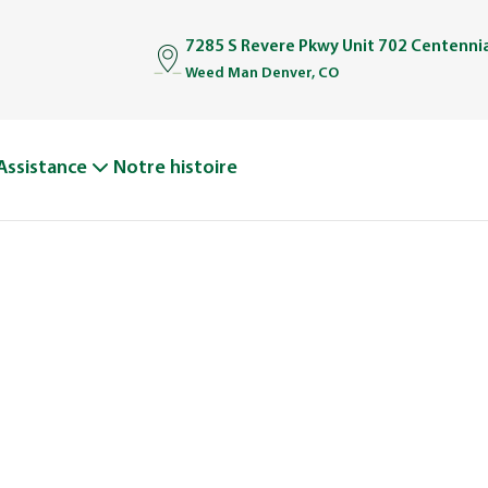
7285 S Revere Pkwy Unit 702 Centenni
Weed Man Denver, CO
Assistance
Notre histoire
TOIRE DE WE
D’un seul camion à une grande équipe bien rodée.