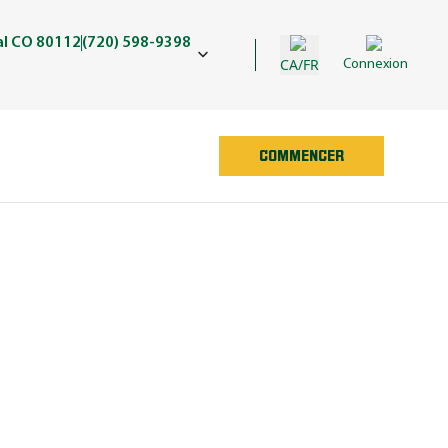
al CO 80112
(720) 598-9398
CA/FR
Connexion
COMMENCER
ED MAN