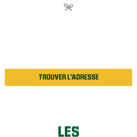
Engrais n° 1 en Amérique du
Nord
Soutenu par notre garantie
de service
TROUVER L'ADRESSE
LES