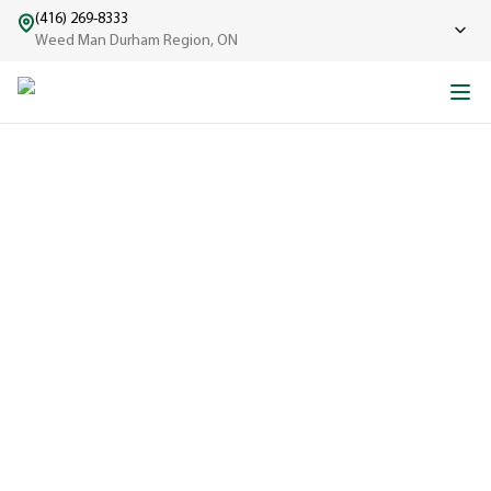
(416) 269-8333
Weed Man Durham Region, ON
L’HISTOIRE DE WEED
MAN
D’un seul camion à une grande équipe bien rodée.
EXPÉRIMENTÉ
Une entreprise
réputée dans
le domaine de
l'entretien de
pelouse depuis
1970, fière de