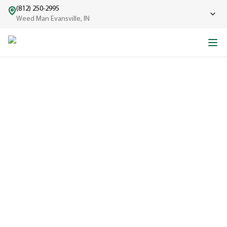
(812) 250-2995
Weed Man Evansville, IN
L’HISTOIRE DE WEED
MAN
D’un seul camion à une grande équipe bien rodée.
EXPÉRIMENTÉ
Une entreprise
réputée dans
le domaine de
l'entretien de
pelouse depuis
1970, fière de