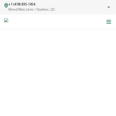
+1 (418) 835-1454
Weed Man Lévis / Quebec, QC
L’HISTOIRE DE WEED
MAN
D’un seul camion à une grande équipe bien rodée.
EXPÉRIMENTÉ
Une entreprise
réputée dans
le domaine de
l'entretien de
pelouse depuis
1970, fière de