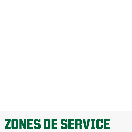
Combien coûte l’entretien de pelouse
par Weed Man?
Comment puis-je me débarrasser des
pissenlits sans endommager ma
pelouse?
Pourquoi la fertilisation de la pelouse
est-elle importante?
EXPLORE ALL TOPICS
ZONES DE SERVICE