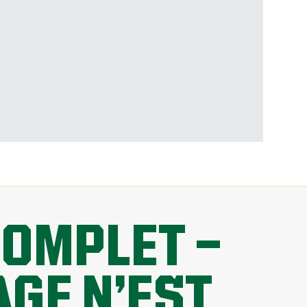
COMPLET —
GE N’EST