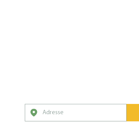
PELOUSE, 
DANS VOT
ÉQUIPE.
D’une pelouse ordinaire à la championne d
Man et transformez votre gazon en vérit
Entrez votre adresse pour obtenir une soumis