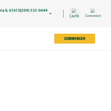
ria IL 61615
(309) 323-0644
CA/FR
Connexion
COMMENCER