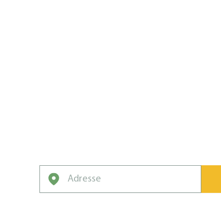
L’ÉQUIPE 
POUR VOT
PELOUSE.
Renvoyez les mauvaises herbes et les rav
Votre meilleur joueur pour une pelouse en
Entrez votre adresse pour obtenir une soumis