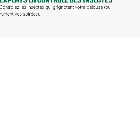
EXPERTS EN CONTRÔLE DES INSECTES
Contrôlez les insectes qui grignotent votre pelouse (ou
ruinent vos soirées).