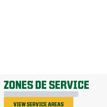
Comment puis-je me débarrasser des
pissenlits sans endommager ma
pelouse?
Pourquoi la fertilisation de la pelouse
est-elle importante?
EXPLORE ALL TOPICS
ZONES DE SERVICE
VIEW SERVICE AREAS
Le phosphore