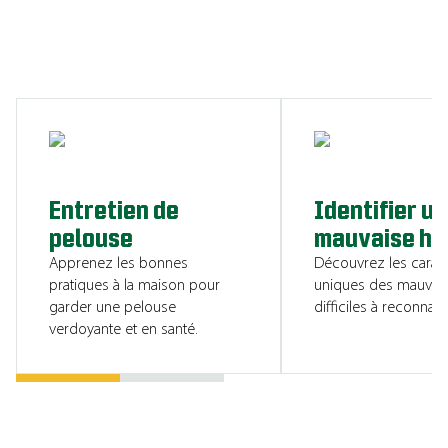
CONSULTER LES RESSOURCES
Entretien de
Identifier u
pelouse
mauvaise he
Apprenez les bonnes
Découvrez les caract
pratiques à la maison pour
uniques des mauvai
garder une pelouse
difficiles à reconnaîtr
verdoyante et en santé.