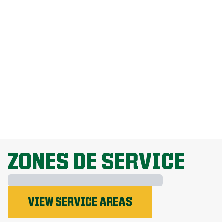
Comment puis-je me débarrasser des
pissenlits sans endommager ma
pelouse?
Pourquoi la fertilisation de la pelouse
est-elle importante?
EXPLORE ALL TOPICS
ZONES DE SERVICE
VIEW SERVICE AREAS
Le phosphore