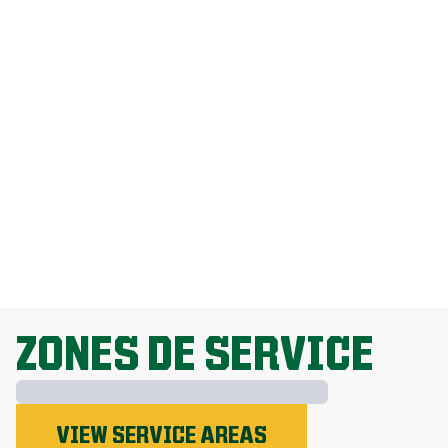
Comment puis-je me débarrasser des
pissenlits sans endommager ma
pelouse?
Pourquoi la fertilisation de la pelouse
est-elle importante?
EXPLORE ALL TOPICS
ZONES DE SERVICE
VIEW SERVICE AREAS
Le phosphore