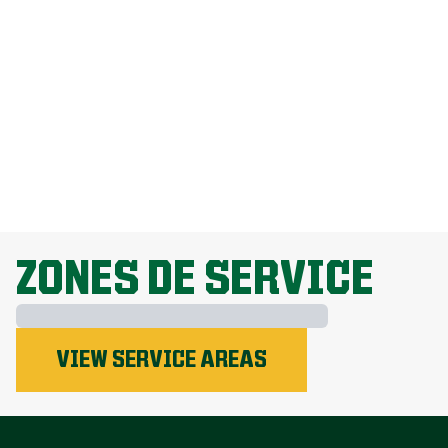
Comment puis-je me débarrasser des
pissenlits sans endommager ma
pelouse?
Pourquoi la fertilisation de la pelouse
est-elle importante?
TOUT EXPLORER
ZONES DE SERVICE
VIEW SERVICE AREAS
Le phosphore