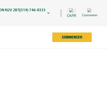
 ON N2V 2B7
(519) 746-8333
CA/FR
Connexion
COMMENCER