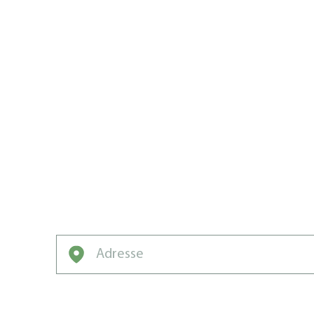
VOTRE PEL
EST DANS 
ÉQUIPE.
Renvoyez les mauvaises herbes et les rav
Votre meilleur joueur pour une pelouse en
Entrez votre adresse pour obtenir une soumis