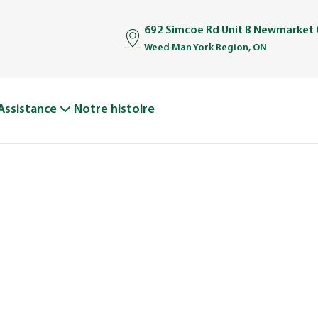
692 Simcoe Rd Unit B Newmarket
Weed Man York Region, ON
Assistance
Notre histoire
TOIRE DE WE
D’un seul camion à une grande équipe bien rodée.