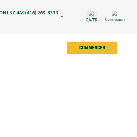
 ON L3Z 4A9
(416) 269-8333
CA/FR
Connexion
COMMENCER
ED MAN