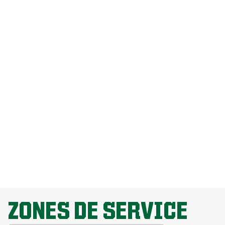
Combien coûte l’entretien de pelouse
par Weed Man?
Comment puis-je me débarrasser des
pissenlits sans endommager ma
pelouse?
Pourquoi la fertilisation de la pelouse
est-elle importante?
EXPLORE ALL TOPICS
ZONES DE SERVICE