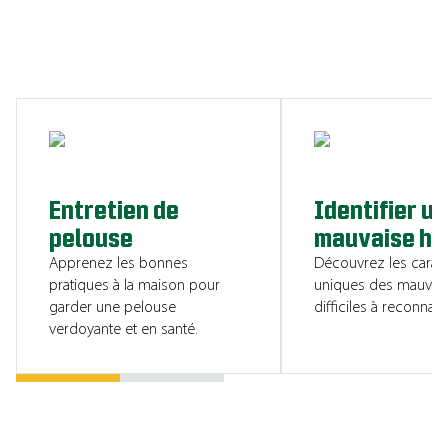
CONSULTER LES RESSOURCES
Entretien de
Identifier u
pelouse
mauvaise he
Apprenez les bonnes
Découvrez les caract
pratiques à la maison pour
uniques des mauvai
garder une pelouse
difficiles à reconnaîtr
verdoyante et en santé.