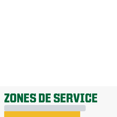
par Weed Man?
Comment puis-je me débarrasser des
pissenlits sans endommager ma
pelouse?
Pourquoi la fertilisation de la pelouse
est-elle importante?
EXPLORE ALL TOPICS
ZONES DE SERVICE