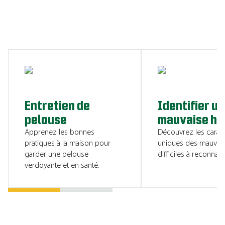
CONSULTER LES RESSOURCES
Entretien de
Identifier u
pelouse
mauvaise he
Apprenez les bonnes
Découvrez les caract
pratiques à la maison pour
uniques des mauvai
garder une pelouse
difficiles à reconnaîtr
verdoyante et en santé.