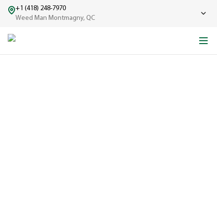
+1 (418) 248-7970
Weed Man Montmagny, QC
CONSEILS D’EXPERTS