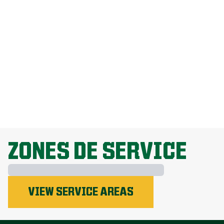
Comment puis-je me débarrasser des
pissenlits sans endommager ma
pelouse?
Pourquoi la fertilisation de la pelouse
est-elle importante?
EXPLORE ALL TOPICS
ZONES DE SERVICE
VIEW SERVICE AREAS
Le phosphore