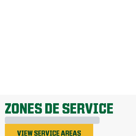
Comment puis-je me débarrasser des
pissenlits sans endommager ma
pelouse?
Pourquoi la fertilisation de la pelouse
est-elle importante?
EXPLORE ALL TOPICS
ZONES DE SERVICE
VIEW SERVICE AREAS
Le phosphore