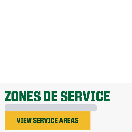
Comment puis-je me débarrasser des
pissenlits sans endommager ma
pelouse?
Pourquoi la fertilisation de la pelouse
est-elle importante?
EXPLORE ALL TOPICS
ZONES DE SERVICE
VIEW SERVICE AREAS
Le phosphore