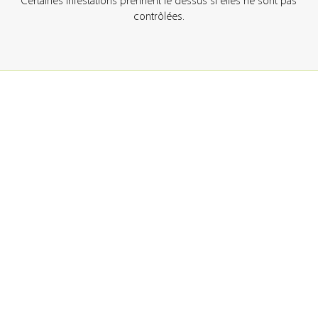
Certaines infestations prennent le dessus si elles ne sont pas
contrôlées.