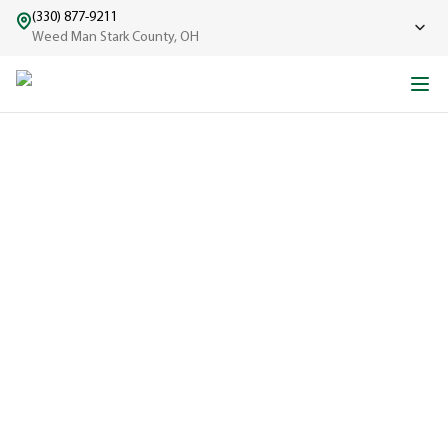
(330) 877-9211
Weed Man Stark County, OH
LE COUP D'ENVOI