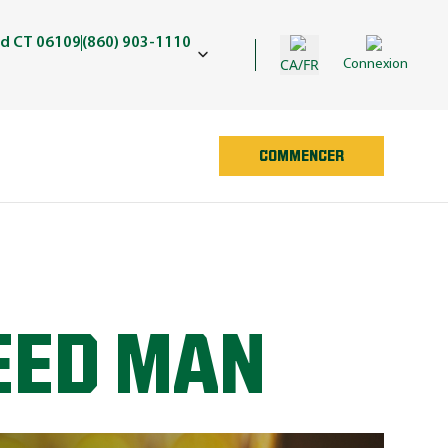
ld CT 06109
(860) 903-1110
CA/FR
Connexion
COMMENCER
EED MAN
e