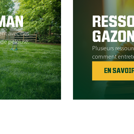
MAN
RESSO
GAZO
ent avec des
n de pelouse.
Plusieurs ressou
comment entreten
EN SAVOI