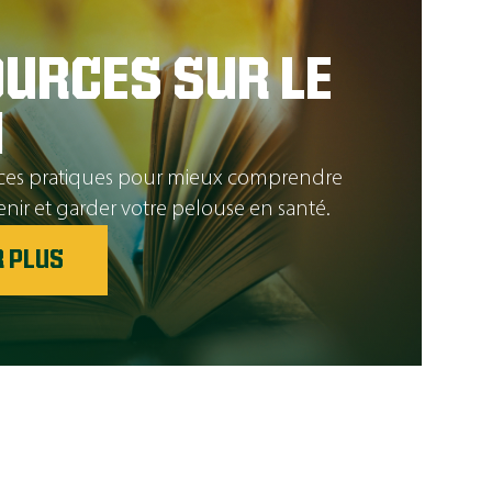
URCES SUR LE
N
rces pratiques pour mieux comprendre
ir et garder votre pelouse en santé.
R PLUS