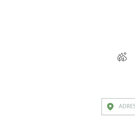
LE PR
Votre 
Conçu par des 
Locaux pour
Pelouses du 