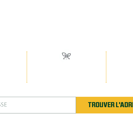
OGRAMME WE
Abonnement Saisonnier pour une Pelouse e
Experts
Engrais n° 1 en
Sout
 les
Amérique du Nord
garan
Nord
TROUVER L'ADR