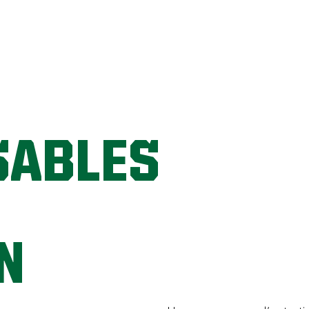
SABLES
N