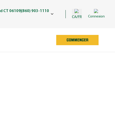
ld CT 06109
(860) 903-1110
CA/FR
Connexion
COMMENCER