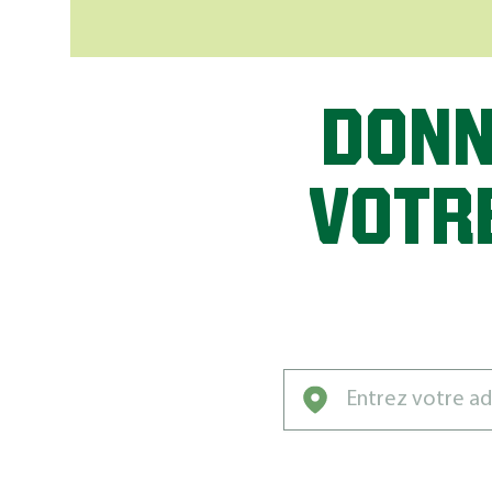
DONN
VOTR