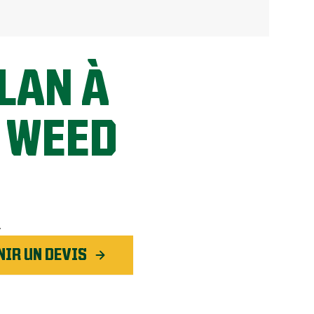
LAN À
 WEED
!
NIR UN DEVIS